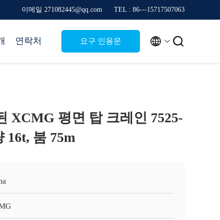
이메일 271082445@qq.com
TEL : 86---15717507063


개
연락처
요구 인용문
 된 XCMG 평면 탑 크레인 7525-
16t, 붐 75m
na
MG