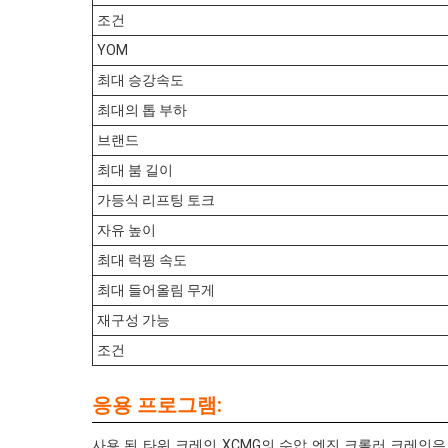
조건
YOM
최대 승강속도
최대의 톱 부하
브랜드
최대 붐 길이
가등식 리프팅 토크
자유 높이
최대 럭핑 속도
최대 들어올림 무게
재구성 가능
조건
응용 프로그램:
사용 된 타워 크레인 XCMG의 수압 엔진 크롤러 크레인은 작업