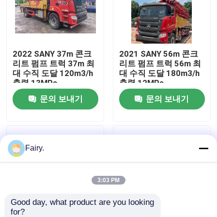
공장 투어
2022 SANY 37m 콘크
2021 SANY 56m 콘크
품질 관리
리트 펌프 트럭 37m 최
리트 펌프 트럭 56m 최
대 수직 도달 120m3/h
대 수직 도달 180m3/h
출력 13MPa
출력 12MPa
연락처
문의 보내기
문의 보내기
견적 요청
Fairy.
사용된 트럭 크레인
사용된 콘크리트 펌프 트럭
3:03 PM
Good day, what product are you looking 
사용된 콘크리트 믹서 트럭
for?