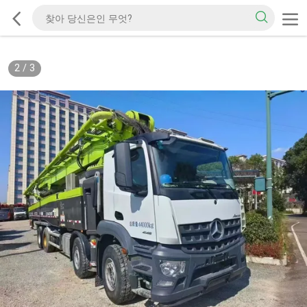
2
/
3