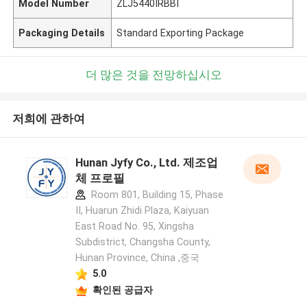
Model Number
ZLJ5440IRBBI
Packaging Details
Standard Exporting Package
더 많은 것을 전망하십시오
저희에 관하여
Hunan Jyfy Co., Ltd. 제조업
체 프로필
Room 801, Building 15, Phase
II, Huarun Zhidi Plaza, Kaiyuan
East Road No. 95, Xingsha
Subdistrict, Changsha County,
Hunan Province, China ,중국
5.0
확인된 공급자